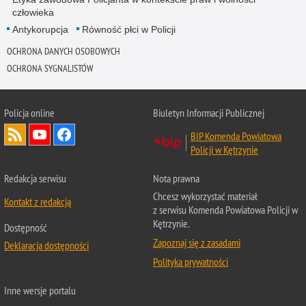
człowieka
Antykorupcja
Równość płci w Policji
OCHRONA DANYCH OSOBOWYCH
OCHRONA SYGNALISTÓW
Policja online
Biuletyn Informacji Publicznej
BIP Komenda Powiatowa
Policji w Kętrzynie
Redakcja serwisu
Nota prawna
Chcesz wykorzystać materiał
Kontakt z redakcją
z serwisu Komenda Powiatowa Policji w
Kętrzynie.
Dostępność
Zapoznaj się z zasadami
Deklaracja dostępności
Polityka prywatności
Inne wersje portalu